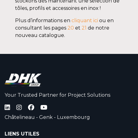
stockons dès maintenant une sélection de
tôles, profils et accessoires en inox !
Plus d’informations en
cliquant ici
ou en
consultant les pages
20
et
21
de notre
nouveau catalogue.
Your Trusted Partner for Project Solutions
Châtelineau - Genk - Luxembourg
LIENS UTILES