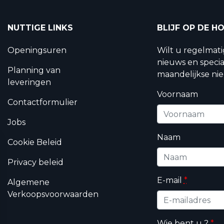
NUTTIGE LINKS
BLIJF OP DE H
Openingsuren
Wilt u regelmat
nieuws en specia
Planning van
maandelijkse nie
leveringen
Voornaam
Contactformulier
Jobs
Naam
Cookie Beleid
Privacy beleid
E-mail
*
Algemene
Verkoopsvoorwaarden
Wie bent u ?
*