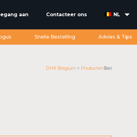
toegang aan
Contacteer ons
NL
ogus
Snelle Bestelling
Advies & Tips
DHK Belgium
Producten
Bari