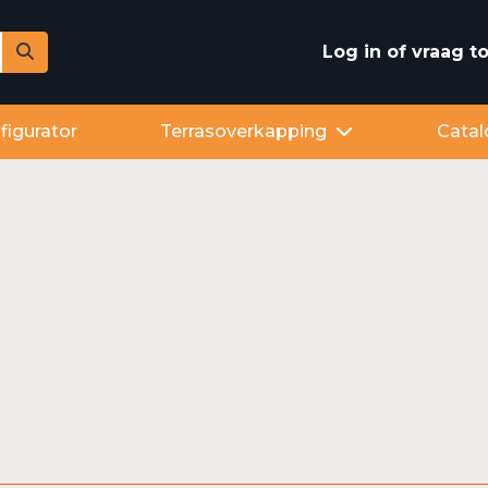
Log in of vraag 
figurator
Terrasoverkapping
Catal