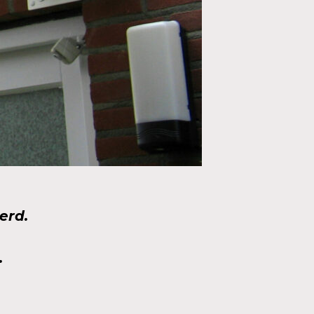
erd.
.