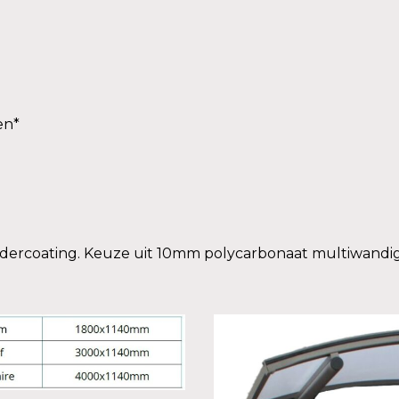
en*
ercoating. Keuze uit 10mm polycarbonaat multiwandig