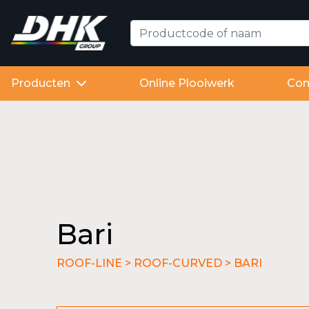
Producten
Online Plooiwerk
Con
Bari
ROOF-LINE > ROOF-CURVED > BARI