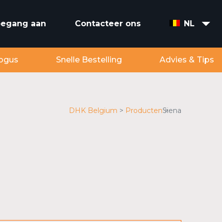
toegang aan
Contacteer ons
NL
ogus
Snelle Bestelling
Advies & Tips
DHK Belgium
Producten
Siena