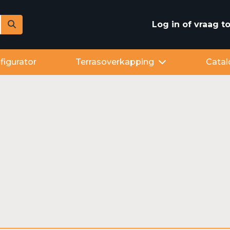
Log in of vraag 
figurator
Terrasoverkapping
Catal