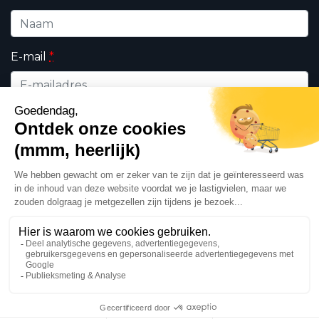
E-mail
*
Wie bent u ?
*
Professioneel
Particulieren
Ik geef DHK toestemming om de op dit formulier
ingevulde persoonsgegevens te gebruiken in
het kader van mijn verzoek en de commerciële
relatie die daaruit kan voortvloeien in
overeenstemming met ons
privacy beleid
. Deze
zijn voor het exclusieve gebruik van DHK.
Ja, ik wil de DHK nieuwsbrief ontvangen.