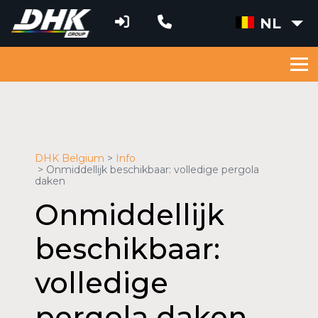
NL
DHK Belgium
Info
Onmiddellijk beschikbaar: volledige pergola
daken
Onmiddellijk
beschikbaar:
volledige
pergola daken