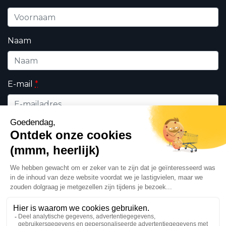
Naam
E-mail
*
Wie bent u ?
*
Professioneel
Particulieren
Ik geef DHK toestemming om de op dit formulier
ingevulde persoonsgegevens te gebruiken in
het kader van mijn verzoek en de commerciële
relatie die daaruit kan voortvloeien in
overeenstemming met ons
privacy beleid
. Deze
zijn voor het exclusieve gebruik van DHK.