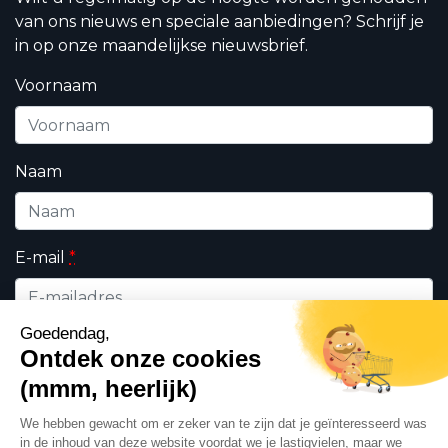
van ons nieuws en speciale aanbiedingen? Schrijf je
in op onze maandelijkse nieuwsbrief.
Voornaam
Naam
E-mail
*
Wie bent u ?
*
Professioneel
Particulieren
Ik geef DHK toestemming om de op dit formulier
ingevulde persoonsgegevens te gebruiken in