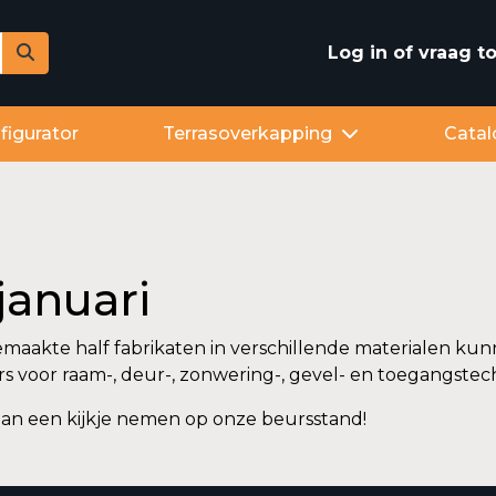
Log in of vraag 
figurator
Terrasoverkapping
Catal
 januari
emaakte half fabrikaten in verschillende materialen kun
rs voor raam-, deur-, zonwering-, gevel- en toegangstec
an een kijkje nemen op onze beursstand!