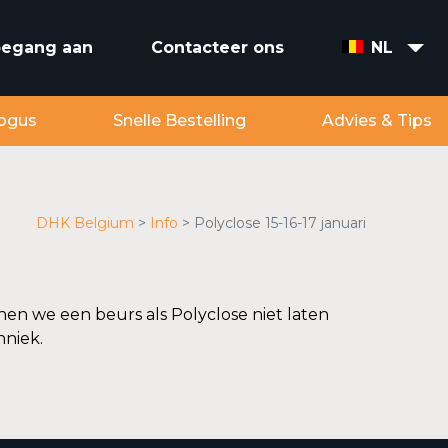
toegang aan
Contacteer ons
NL
ogus
Snelle Bestelling
Advies & Tips
DHK Belgium
Info
Polyclose 15-16-17 januari
nen we een beurs als Polyclose niet laten
hniek.