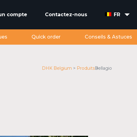
 un compte
Contactez-nous
FR
ues
Quick order
Conseils & Astuces
DHK Belgium
Produits
Bellagio