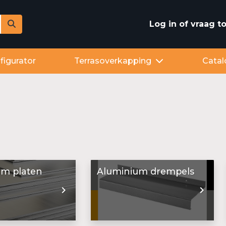
Log in of vraag 
figurator
Terrasoverkapping
Catal
um platen
Aluminium drempels