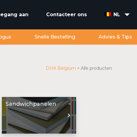
toegang aan
Contacteer ons
NL
ogus
Snelle Bestelling
Advies & Tips
DHK Belgium
Alle producten
Sandwichpanelen