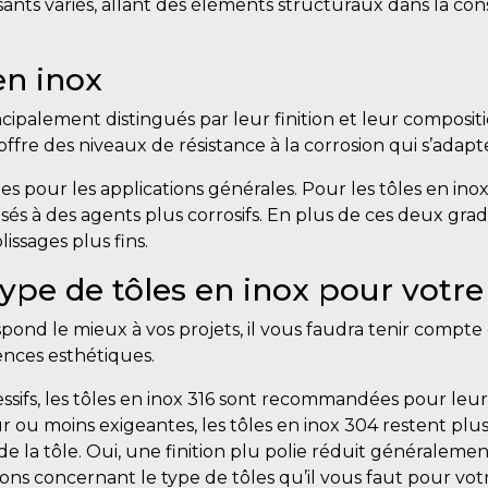
sants variés, allant des éléments structuraux dans la con
en inox
incipalement distingués par leur finition et leur composit
offre des niveaux de résistance à la corrosion qui s’ada
tes pour les applications générales. Pour les tôles en in
 à des agents plus corrosifs. En plus de ces deux grades
issages plus fins.
pe de tôles en inox pour votre 
espond le mieux à vos projets, il vous faudra tenir compt
ences esthétiques.
fs, les tôles en inox 316 sont recommandées pour leur f
eur ou moins exigeantes, les tôles en inox 304 restent pl
 de la tôle. Oui, une finition plu polie réduit générale
ions concernant le type de tôles qu’il vous faut pour vot