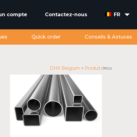
 un compte
Contactez-nous
FR
ues
Quick order
Conseils & Astuces
DHK Belgium
Produits
Inox