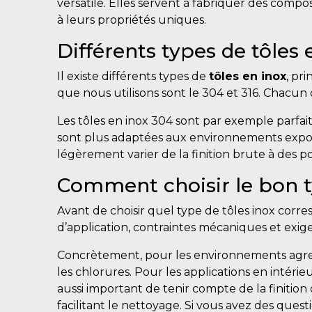
versatile. Elles servent à fabriquer des compo
à leurs propriétés uniques.
Différents types de tôles 
Il existe différents types de
tôles en inox
, pr
que nous utilisons sont le 304 et 316. Chacun 
Les tôles en inox 304 sont par exemple parfai
sont plus adaptées aux environnements exposés
légèrement varier de la finition brute à des pol
Comment choisir le bon ty
Avant de choisir quel type de tôles inox corr
d’application, contraintes mécaniques et exig
Concrètement, pour les environnements agressi
les chlorures. Pour les applications en intéri
aussi important de tenir compte de la finition
facilitant le nettoyage. Si vous avez des quest