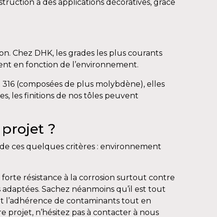
struction à des applications décoratives, grâce
ion. Chez DHK, les grades les plus courants
ptent en fonction de l’environnement.
ox 316 (composées de plus molybdène), elles
, les finitions de nos tôles peuvent
projet ?
e de ces quelques critères : environnement
orte résistance à la corrosion surtout contre
us adaptées. Sachez néanmoins qu’il est tout
ment l’adhérence de contaminants tout en
re projet, n’hésitez pas à contacter à nous