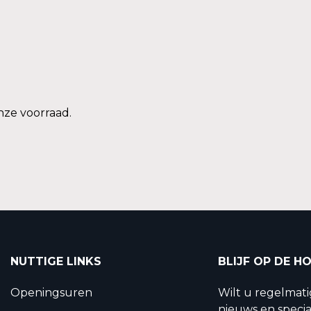
nze voorraad.
NUTTIGE LINKS
BLIJF OP DE H
Openingsuren
Wilt u regelmat
nieuws en specia