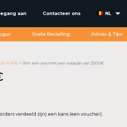
toegang aan
Contacteer ons
NL
ogus
Snelle Bestelling
Advies & Tips
ium
Info
Win een reis met een waarde van 2500€
€
rders verdeeld zijn) een kans (een voucher).