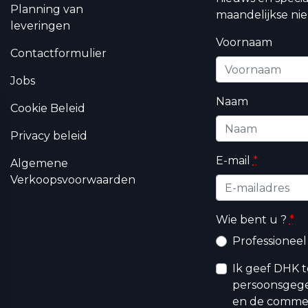
Planning van
maandelijkse nie
leveringen
Voornaam
Contactformulier
Jobs
Naam
Cookie Beleid
Privacy beleid
E-mail
*
Algemene
Verkoopsvoorwaarden
Wie bent u ?
*
Professioneel
Ik geef DHK 
persoonsgege
en de commerc