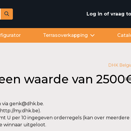
Log in of vraag 
figurator
Terrasoverkapping
Catal
DHK Belg
 een waarde van 2500
n via genk@dhk.be.
http://my.dhk.be).
omt U per 10 ingegeven orderregels (kan over meerdere o
e winnaar uitgeloot.