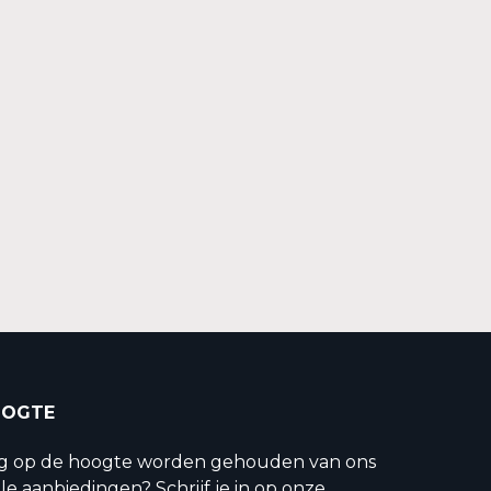
OOGTE
ig op de hoogte worden gehouden van ons
le aanbiedingen? Schrijf je in op onze