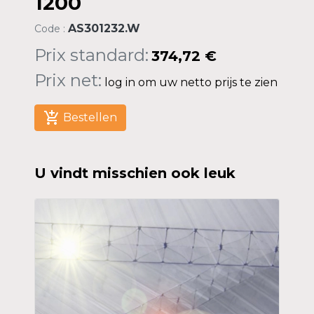
1200
AS301232.W
Code :
Prix standard:
374,72 €
Prix net:
log in om uw netto prijs te zien
add_shopping_cart
Bestellen
U vindt misschien ook leuk