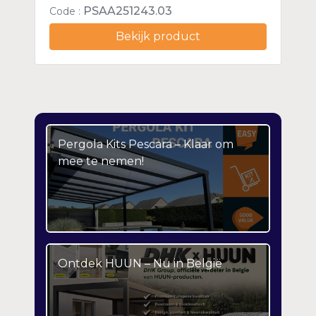
PSAA251243.03
Code :
Bekijk product
Pergola Kits Pescara – Klaar om
mee te nemen!
Ontdek HUUN – Nu in België