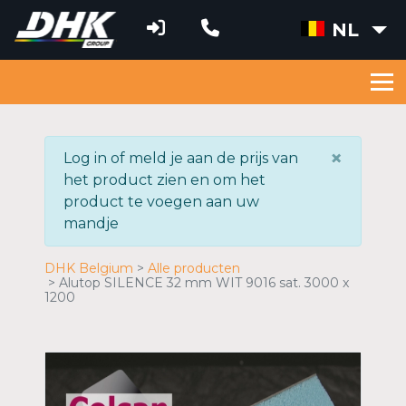
NL
×
Log in of meld je aan de prijs van
het product zien en om het
product te voegen aan uw
mandje
DHK Belgium
Alle producten
Alutop SILENCE 32 mm WIT 9016 sat. 3000 x
1200