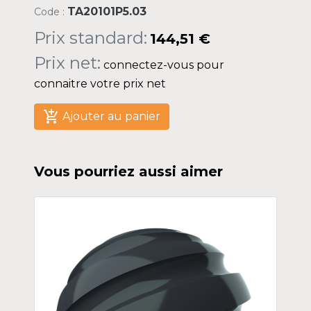
TA20101P5.03
Code :
Prix standard:
144,51 €
Prix net:
connectez-vous pour
connaitre votre prix net
add_shopping_cart
Ajouter au panier
Vous pourriez aussi aimer