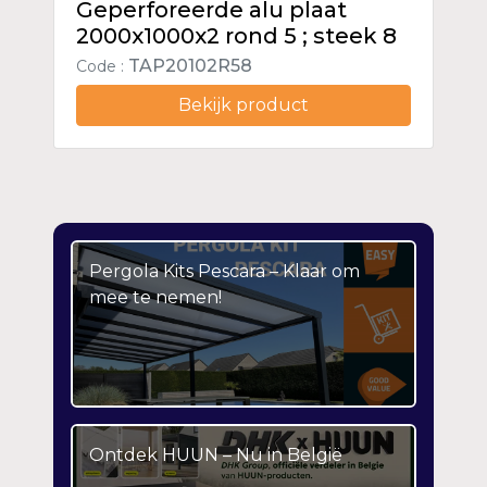
Geperforeerde alu plaat
2000x1000x2 rond 5 ; steek 8
TAP20102R58
Code :
Bekijk product
Pergola Kits Pescara – Klaar om
mee te nemen!
Ontdek HUUN – Nu in België