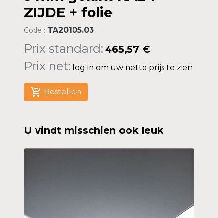
ZIJDE + folie
TA20105.03
Code :
Prix standard:
465,57 €
Prix net:
log in om uw netto prijs te zien
add_shopping_cart
Bestellen
U vindt misschien ook leuk