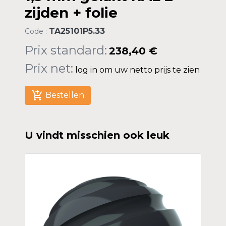
zijden + folie
TA25101P5.33
Code :
Prix standard:
238,40 €
Prix net:
log in om uw netto prijs te zien
add_shopping_cart
Bestellen
U vindt misschien ook leuk