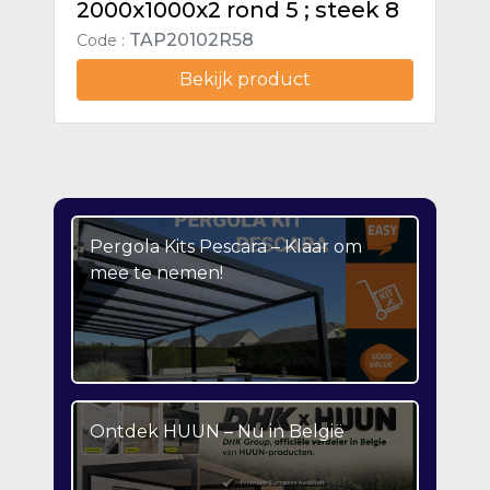
2000x1000x2 rond 5 ; steek 8
TAP20102R58
Code :
Bekijk product
Pergola Kits Pescara – Klaar om
mee te nemen!
Ontdek HUUN – Nu in België