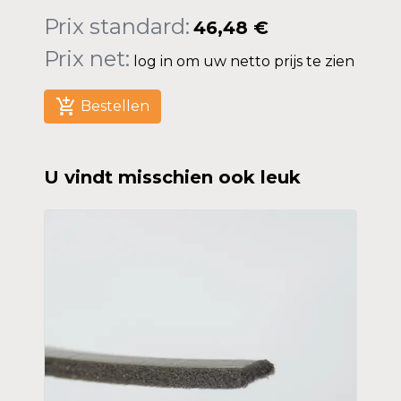
Prix standard:
46,48 €
Prix net:
log in om uw netto prijs te zien
add_shopping_cart
Bestellen
U vindt misschien ook leuk