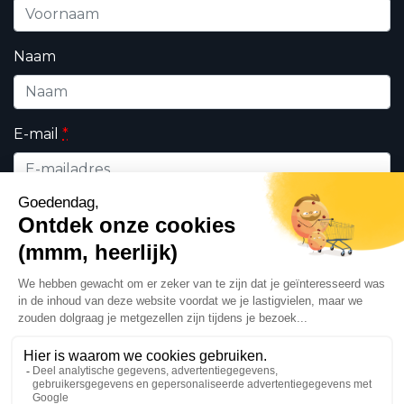
Naam
E-mail
*
Wie bent u ?
*
Professioneel
Particulieren
Ik geef DHK toestemming om de op dit formulier
ingevulde persoonsgegevens te gebruiken in
het kader van mijn verzoek en de commerciële
relatie die daaruit kan voortvloeien in
overeenstemming met ons
privacy beleid
. Deze
zijn voor het exclusieve gebruik van DHK.