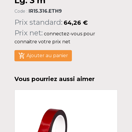
Lg. 3 m
IR15.316.ETH9
Code :
Prix standard:
64,26 €
Prix net:
connectez-vous pour
connaitre votre prix net
add_shopping_cart
Ajouter au panier
Vous pourriez aussi aimer