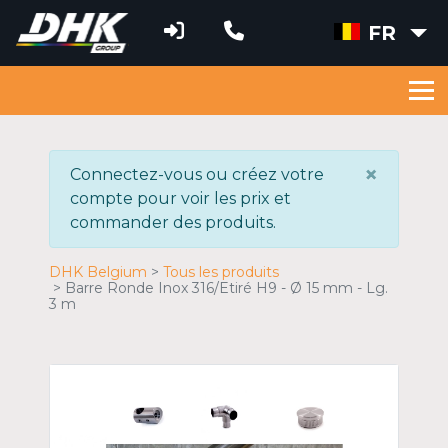
FR
×
Connectez-vous ou créez votre
compte pour voir les prix et
commander des produits.
DHK Belgium
Tous les produits
Barre Ronde Inox 316/Etiré H9 - Ø 15 mm - Lg.
3 m