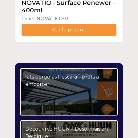
NOVATIO - Surface Renewer -
400ml
NOVATIO.SR
Code :
Voir le produit
Kits pergolas Pescara – prêts à
emporter
Découvrez HUUN – Désormais en
Belgique