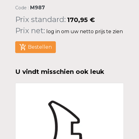
M987
Code :
Prix standard:
170,95 €
Prix net:
log in om uw netto prijs te zien
add_shopping_cart
Bestellen
U vindt misschien ook leuk