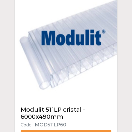
Modulit 511LP cristal -
6000x490mm
MOD511LP60
Code :