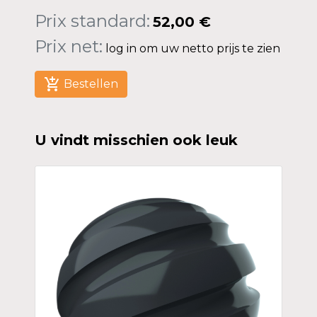
Prix standard:
52,00 €
Prix net:
log in om uw netto prijs te zien
add_shopping_cart
Bestellen
U vindt misschien ook leuk