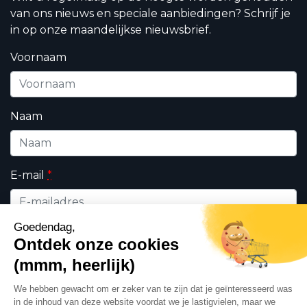
van ons nieuws en speciale aanbiedingen? Schrijf je
in op onze maandelijkse nieuwsbrief.
Voornaam
Naam
E-mail
*
Wie bent u ?
*
Professioneel
Particulieren
Ik geef DHK toestemming om de op dit formulier
ingevulde persoonsgegevens te gebruiken in