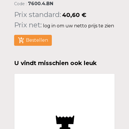
7600.4.BN
Code :
Prix standard:
40,60 €
Prix net:
log in om uw netto prijs te zien
add_shopping_cart
Bestellen
U vindt misschien ook leuk