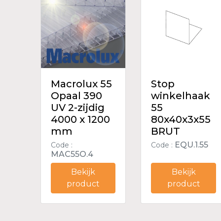
Macrolux 55
Stop
Opaal 390
winkelhaak
UV 2-zijdig
55
4000 x 1200
80x40x3x55
mm
BRUT
EQU.1.55
Code :
Code :
MAC55O.4
Bekijk
Bekijk
product
product