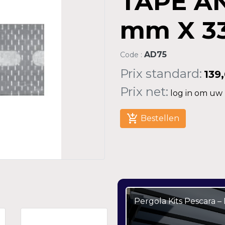
TAPE A
mm X 33
AD75
Code :
Prix standard:
139
Prix net:
log in om uw n
add_shopping_cart
Bestellen
Pergola Kits Pescara 