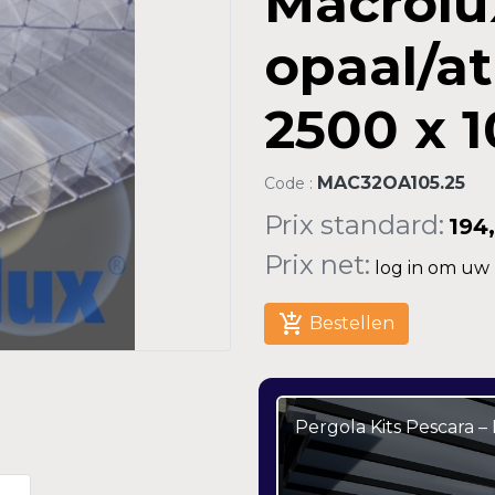
Macrolu
opaal/a
2500 x 
MAC32OA105.25
Code :
Prix standard:
194
Prix net:
log in om uw n
add_shopping_cart
Bestellen
Pergola Kits Pescara 