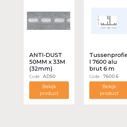
ANTI-DUST
Tussenprofi
50MM x 33M
l 7600 alu
(32mm)
brut 6 m
AD50
7600.6
Code :
Code :
Bekijk
Bekijk
product
product