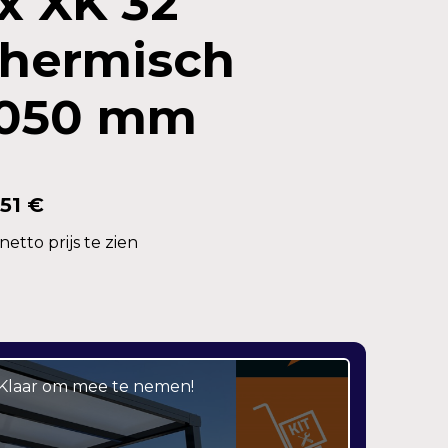
x XK 32
thermisch
1050 mm
,51 €
etto prijs te zien
– Klaar om mee te nemen!