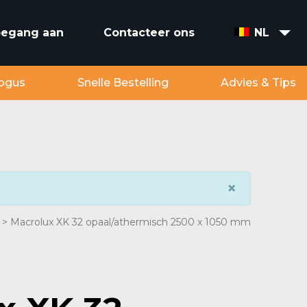
toegang aan
Contacteer ons
NL
ogus
Snelle Bestelling
Advies & Tips
×
Macrolux XK 32 opaal/athermisch 2500 x 1050 mm