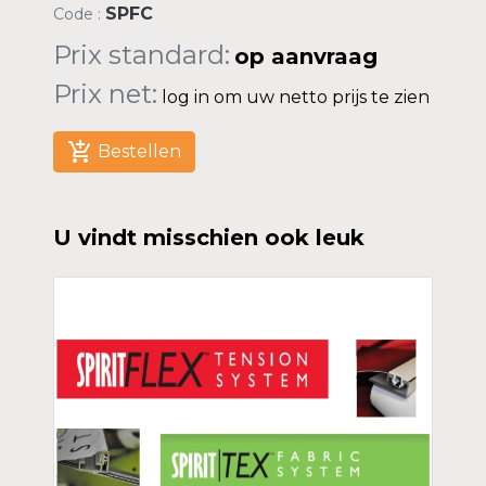
SPFC
Code :
Prix standard:
op aanvraag
Prix net:
log in om uw netto prijs te zien
add_shopping_cart
Bestellen
U vindt misschien ook leuk