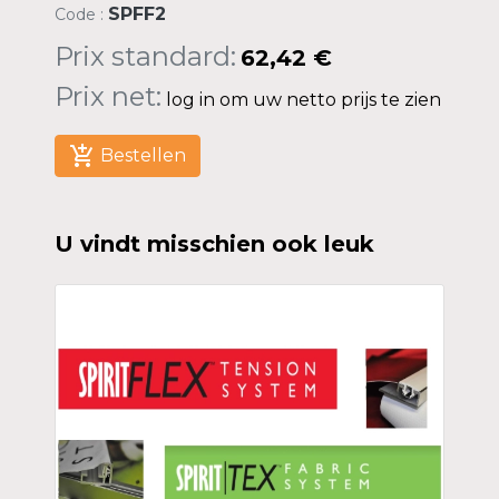
SPFF2
Code :
Prix standard:
62,42 €
Prix net:
log in om uw netto prijs te zien
add_shopping_cart
Bestellen
U vindt misschien ook leuk