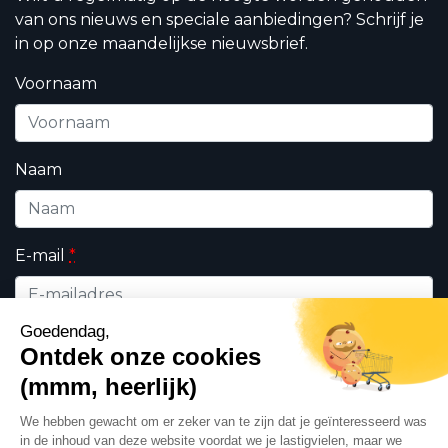
van ons nieuws en speciale aanbiedingen? Schrijf je
in op onze maandelijkse nieuwsbrief.
Voornaam
Naam
E-mail
*
Wie bent u ?
*
Professioneel
Particulieren
Ik geef DHK toestemming om de op dit formulier
ingevulde persoonsgegevens te gebruiken in