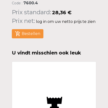
7600.4
Code :
Prix standard:
28,36 €
Prix net:
log in om uw netto prijs te zien
add_shopping_cart
Bestellen
U vindt misschien ook leuk