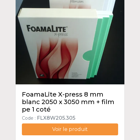
FoamaLite X-press 8 mm
blanc 2050 x 3050 mm + film
pe 1 coté
FLX8W205.305
Code :
Voir le produit