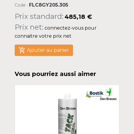
FLC8GY205.305
Code :
Prix standard:
485,18 €
Prix net:
connectez-vous pour
connaitre votre prix net
add_shopping_cart
Ajouter au panier
Vous pourriez aussi aimer