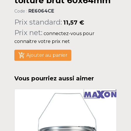
toiture brut 60x64mm
RE6064CE
Code :
Prix standard:
11,57 €
Prix net:
connectez-vous pour
connaitre votre prix net
add_shopping_cart
Ajouter au panier
Vous pourriez aussi aimer