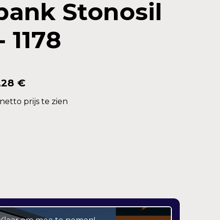
bank Stonosil
 1178
,28 €
etto prijs te zien