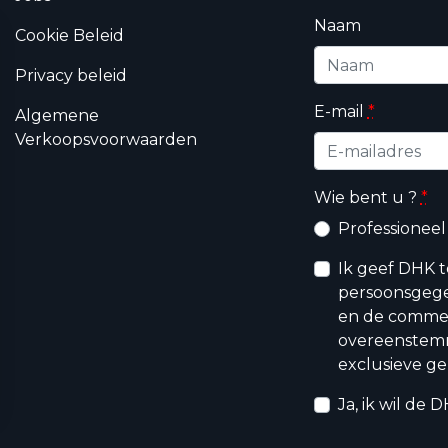
Naam
Cookie Beleid
Privacy beleid
E-mail
*
Algemene
Verkoopsvoorwaarden
Wie bent u ?
*
Professioneel
Ik geef DHK 
persoonsgege
en de commerc
overeenstem
exclusieve ge
Ja, ik wil de