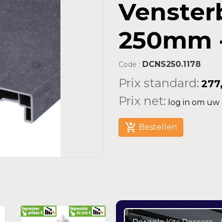
Venster
250mm -
DCNS250.1178
Code :
Prix standard:
277
Prix net:
log in om uw n
add_shopping_cart
Bestellen