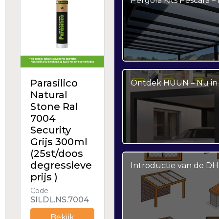
Pergola Kits Pescara 
Parasilico
Ontdek HUUN – Nu in 
Natural
Stone Ral
7004
Security
Grijs 300ml
(25st/doos
degressieve
Introductie van de DH
prijs )
Code :
SILDL.NS.7004
Bekijk