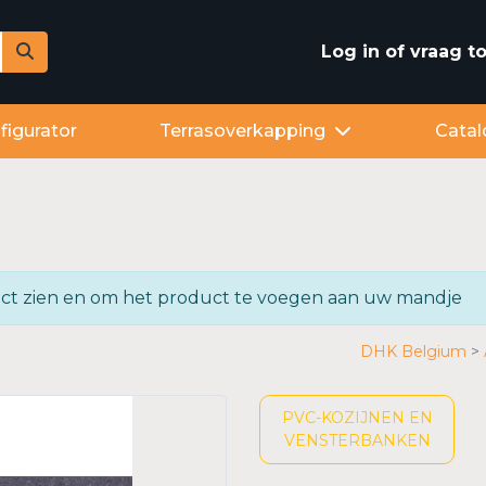
Log in of vraag 
figurator
Terrasoverkapping
Catal
oduct zien en om het product te voegen aan uw mandje
DHK Belgium
PVC-KOZIJNEN EN
VENSTERBANKEN