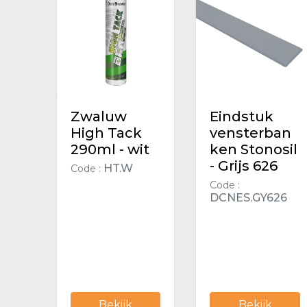
Zwaluw
Eindstuk
High Tack
vensterban
290ml - wit
ken Stonosil
- Grijs 626
HT.W
Code :
Code :
DCNES.GY626
Bekijk
Bekijk