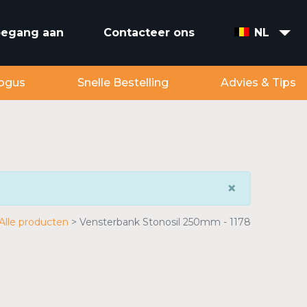
toegang aan
Contacteer ons
NL
ogus
Snelle Bestelling
Advies & Tips
×
Alle producten
Vensterbank Stonosil 250mm - 1178