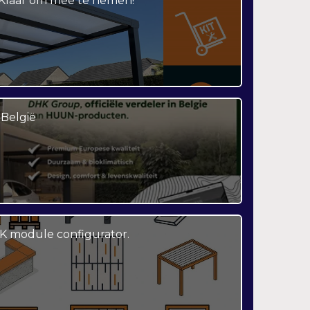
– Klaar om mee te nemen!
België
K module configurator.