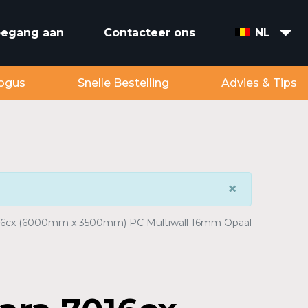
toegang aan
Contacteer ons
NL
ogus
Snelle Bestelling
Advies & Tips
×
016cx (6000mm x 3500mm) PC Multiwall 16mm Opaal