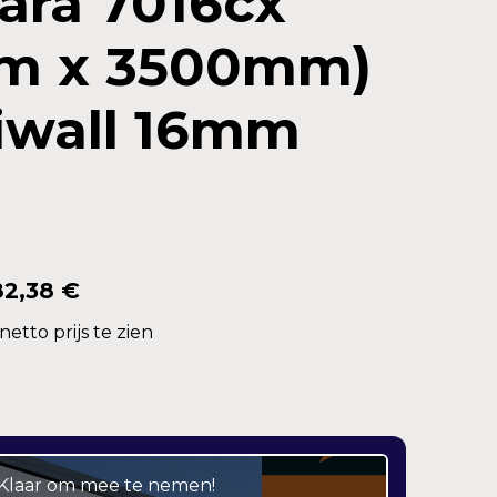
ara 7016cx
m x 3500mm)
iwall 16mm
82,38 €
etto prijs te zien
– Klaar om mee te nemen!