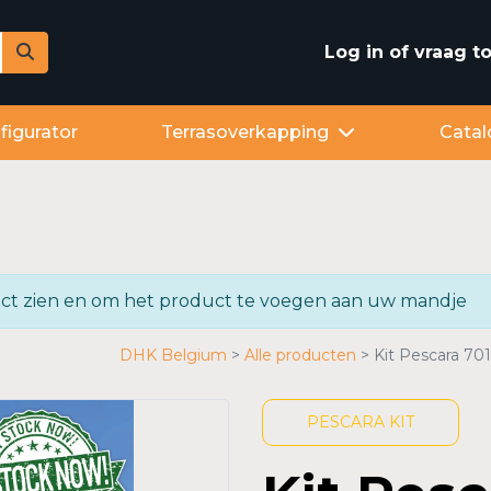
Log in of vraag 
figurator
Terrasoverkapping
Catal
oduct zien en om het product te voegen aan uw mandje
DHK Belgium
Alle producten
Kit Pescara 7
PESCARA KIT