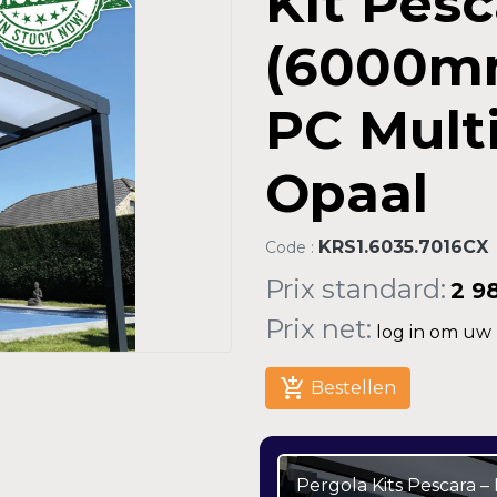
Kit Pesc
(6000m
PC Mult
Opaal
KRS1.6035.7016CX
Code :
Prix standard:
2 9
Prix net:
log in om uw n
add_shopping_cart
Bestellen
Pergola Kits Pescara 