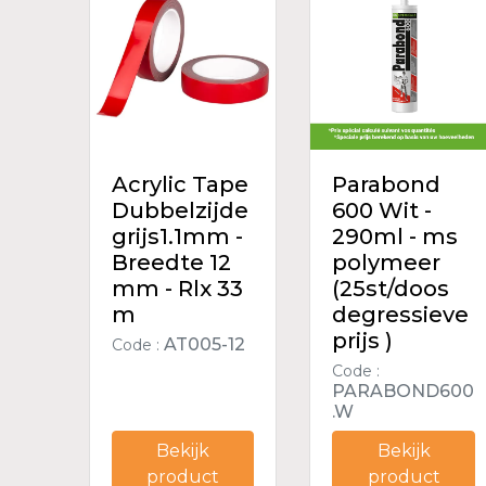
Acrylic Tape
Parabond
Dubbelzijde
600 Wit -
grijs1.1mm -
290ml - ms
Breedte 12
polymeer
mm - Rlx 33
(25st/doos
m
degressieve
prijs )
AT005-12
Code :
Code :
PARABOND600
.W
Bekijk
Bekijk
product
product