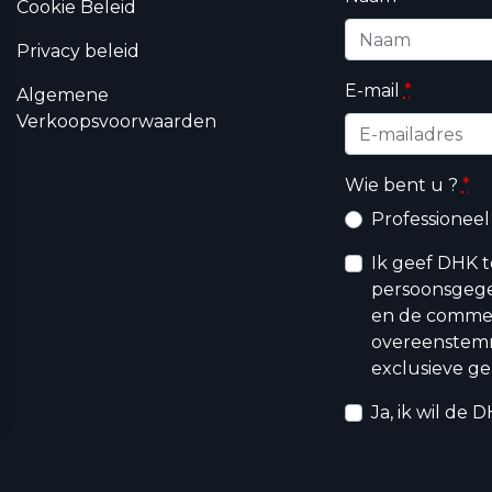
Cookie Beleid
Privacy beleid
E-mail
*
Algemene
Verkoopsvoorwaarden
Wie bent u ?
*
Professioneel
Ik geef DHK 
persoonsgege
en de commerc
overeenstem
exclusieve ge
Ja, ik wil de