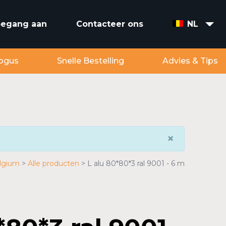
toegang aan
Contacteer ons
NL
ogus
Snelle Bestelling
Advies & Tips
×
lgium
Alle producten
L alu 80*80*3 ral 9001 - 6 m