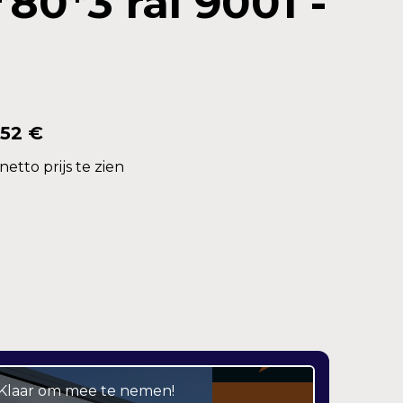
*80*3 ral 9001 -
,52 €
etto prijs te zien
– Klaar om mee te nemen!