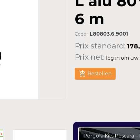
L alu 80
6 m
L80803.6.9001
Code :
Prix standard:
178
Prix net:
log in om uw n
add_shopping_cart
Bestellen
Pergola Kits Pescara 