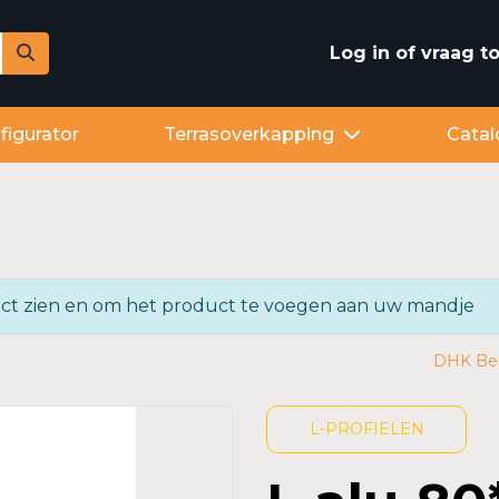
Log in of vraag 
figurator
Terrasoverkapping
Catal
oduct zien en om het product te voegen aan uw mandje
DHK Be
L-PROFIELEN