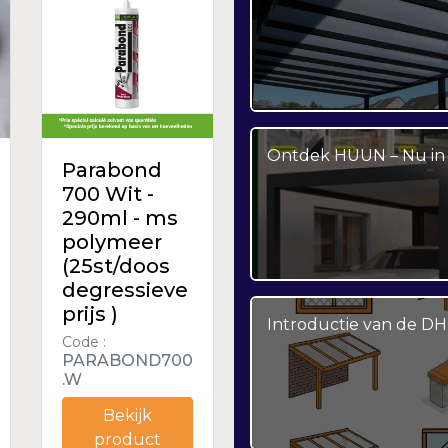
Ontdek HUUN – Nu in 
Parabond
700 Wit -
290ml - ms
polymeer
(25st/doos
degressieve
prijs )
Introductie van de DH
Code :
PARABOND700
.W
Bekijk
product