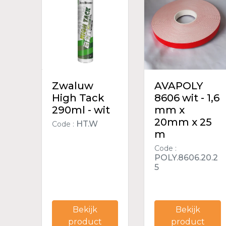
Zwaluw
AVAPOLY
High Tack
8606 wit - 1,6
290ml - wit
mm x
20mm x 25
HT.W
Code :
m
Code :
POLY.8606.20.2
5
Bekijk
Bekijk
product
product