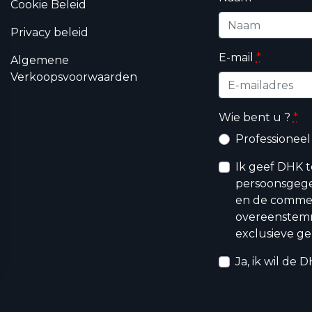
Cookie Beleid
Privacy beleid
E-mail
*
Algemene
Verkoopsvoorwaarden
Wie bent u ?
*
Professioneel
Ik geef DHK 
persoonsgege
en de commerc
overeenstem
exclusieve ge
Ja, ik wil de