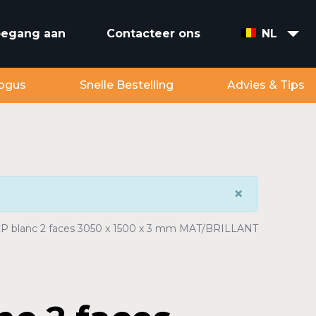
toegang aan
Contacteer ons
NL
ogus
Snelle Bestelling
Advies & Tips
×
P blanc 2 faces 3050 x 1500 x 3 mm MAT/BRILLANT