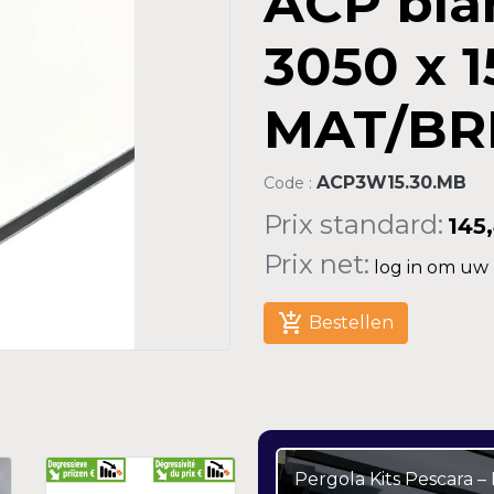
ACP bla
3050 x 
MAT/BR
ACP3W15.30.MB
Code :
Prix standard:
145
Prix net:
log in om uw n
add_shopping_cart
Bestellen
Pergola Kits Pescara 