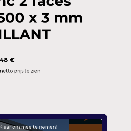
nc 2 faces
1500 x 3 mm
ILLANT
,48 €
etto prijs te zien
– Klaar om mee te nemen!