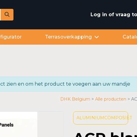
Log in of vraag 
figurator
Terrasoverkapping
Catal
oduct zien en om het product te voegen aan uw mandje
DHK Belgium
Alle producten
AC
ALUMINIUMCOMPOSIET