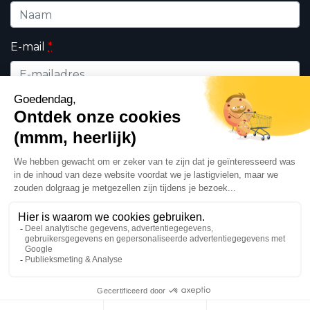
E-mail
*
Wie bent u ?
*
Professioneel
Particulieren
Ik geef DHK toestemming om de op dit formulier
ingevulde persoonsgegevens te gebruiken in
het kader van mijn verzoek en de commerciële
relatie die daaruit kan voortvloeien in
overeenstemming met ons
privacy beleid
. Deze
zijn voor het exclusieve gebruik van DHK.
Ja, ik wil de DHK nieuwsbrief ontvangen.