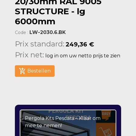
20/30mm RAL 9005
STRUCTURE - lg
6000mm
LW-2030.6.BK
Code :
Prix standard:
249,36 €
Prix net:
log in om uw netto prijs te zien
add_shopping_cart
Bestellen
Pergola Kits Pescara – Klaar om
mee te nemen!