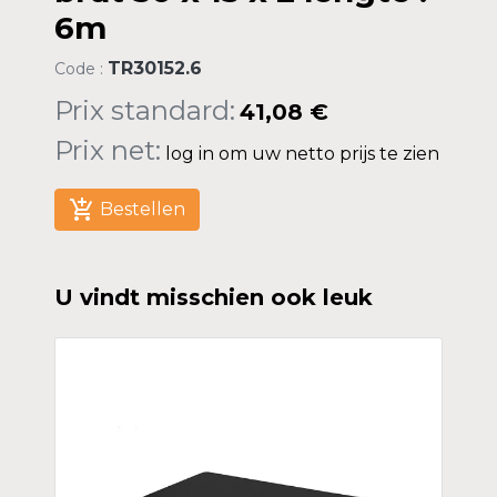
6m
TR30152.6
Code :
Prix standard:
41,08 €
Prix net:
log in om uw netto prijs te zien
add_shopping_cart
Bestellen
U vindt misschien ook leuk