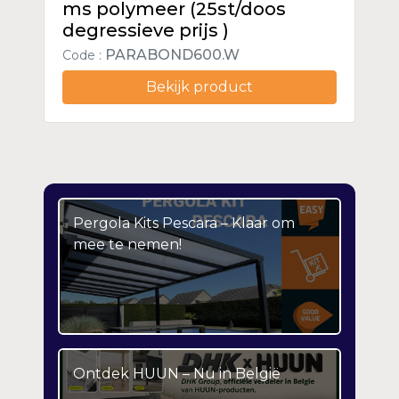
ms polymeer (25st/doos
degressieve prijs )
PARABOND600.W
Code :
Bekijk product
Pergola Kits Pescara – Klaar om
mee te nemen!
Ontdek HUUN – Nu in België