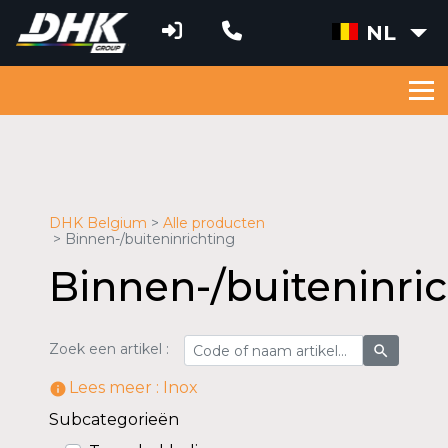
NL
DHK Belgium
Alle producten
Binnen-/buiteninrichting
Binnen-/buiteninri
Zoek een artikel :
search
Lees meer : Inox
information_outline
Subcategorieën