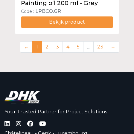
Painting oil 200 ml - Grey
LPBCO.GR
Code :
Bekijk product
←
1
2
3
4
5
...
23
→
Your Trusted Partner for Project Solutions
Châtelineau - Genk - Luxembourg