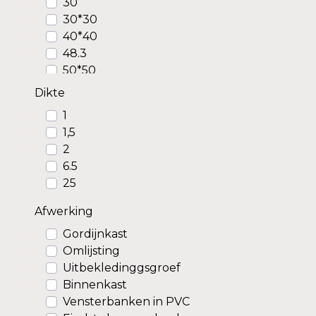
30
30*30
40*40
48.3
50*50
182
Dikte
200
1
250
1,5
300
2
400
6.5
1000
25
1250
1500
Afwerking
Gordijnkast
Omlijsting
Uitbekledinggsgroef
Binnenkast
Vensterbanken in PVC