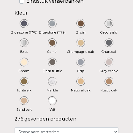
Eindstuk venserbanken
Kleur
Blue stone (1178)
Blue stone (1179)
Bruin
Geborsteld
Brut
Camel
Champagne oak
Charcoal
Cream
Dark truffle
Grijs
Grey erable
lichte eik
Marble
Natural oak
Rustic oak
Sand oak
Wit
276 gevonden producten