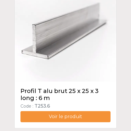
Profil T alu brut 25 x 25 x 3
long : 6 m
T253.6
Code :
Voir le produit