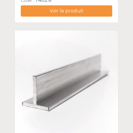
T402.6
Code :
Voir le produit