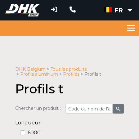
FR
DHK Belgium
Tous les produits
Profils aluminium
Profilés
Profils t
Profils t
Chercher un produit :
search
Longueur
6000