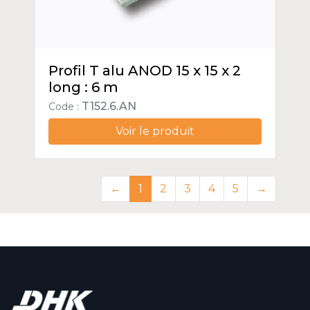
Profil T alu ANOD 15 x 15 x 2
long : 6 m
T152.6.AN
Code :
Voir le produit
←
1
2
3
4
5
→