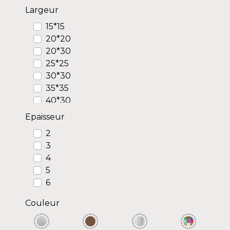
Largeur
15*15
20*20
20*30
25*25
30*30
35*35
40*30
40*40
Epaisseur
50*50
2
60*60
3
4
5
6
Couleur