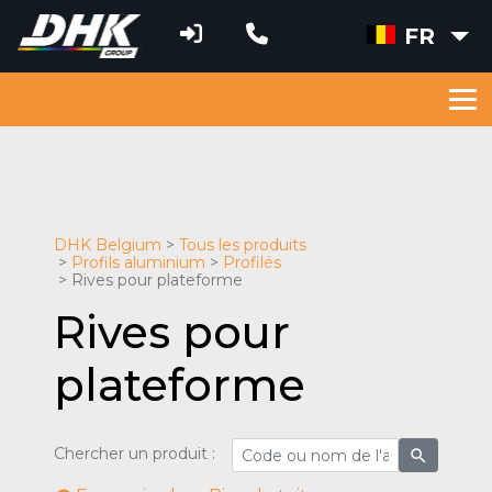
FR
DHK Belgium
Tous les produits
Profils aluminium
Profilés
Rives pour plateforme
Rives pour
plateforme
Chercher un produit :
search