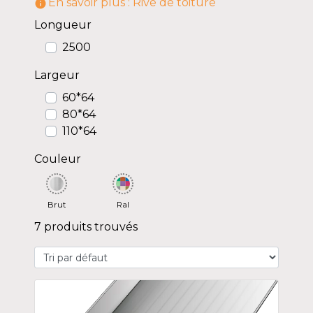
En savoir plus : Rive de toiture
information_outline
Longueur
2500
Largeur
60*64
80*64
110*64
Couleur
Brut
Ral
7 produits trouvés