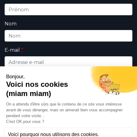
Nom
E-mail
*
Vous êtes ?
*
Professionnel
Particulier
J'autorise DHK à utiliser les données
personnelles saisies sur ce formulaire dans le
cadre de ma demande et de la relation
commerciale qui peut en découler dans le
respect des règles de
confidentialité
. Celles-ci
sont à usage exclusif de DHK.