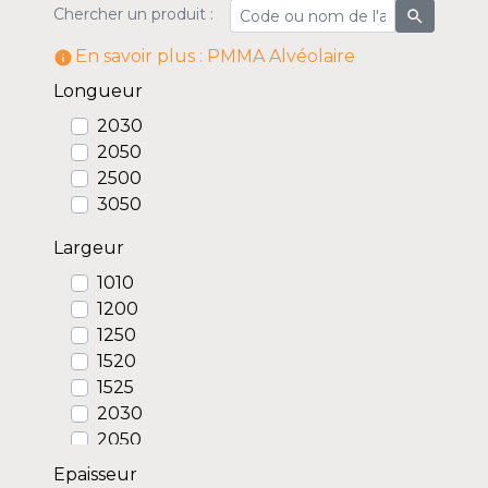
Chercher un produit :
search
En savoir plus : PMMA Alvéolaire
information_outline
Longueur
2030
2050
2500
3050
Largeur
1010
1200
1250
1520
1525
2030
2050
Epaisseur