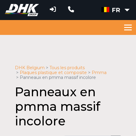
FR
DHK Belgium
Tous les produits
Plaques plastique et composite
Pmma
Panneaux en pmma massif incolore
Panneaux en
pmma massif
incolore