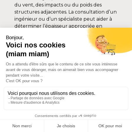
du vent, des impacts ou du poids des
structures adjacentes. La consultation d’un
ingénieur ou d’un spécialiste peut aider à
déterminer l’épaisseur appropriée en
fonction des spécifications du projet.
Conseils pour l’entretien
et la longévité des tôles
Nettoyage régulier
Un nettoyage régulier est crucial pour
maintenir l’apparence et la durabilité des
tôles en aluminium. Utilisez des solutions
douces, comme de l’eau savonneuse, pour
éliminer la saleté et les dépôts, en évitant
les produits chimiques agressifs qui
peuvent endommager la finition de la
surface. Le nettoyage doit être effectué