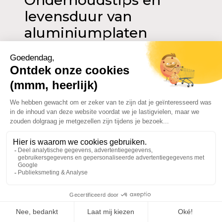
Onderhoudstips en
levensduur van
aluminiumplaten
Regelmatig schoonmaken
Regelmatig schoonmaken is essentieel om
het uiterlijk en de duurzaamheid van
aluminiumplaten te behouden. Gebruik
zachte oplossingen, zoals zeepwater, om
vuil en afzettingen te verwijderen, en
vermijd agressieve chemicaliën die de
afwerking van het oppervlak kunnen
beschadigen. Het schoonmaken moet
worden uitgevoerd met niet-schurende
gereedschappen om krassen te
voorkomen.
Dit regelmatige onderhoud verwijdert niet
alleen zichtbare verontreinigingen, maar