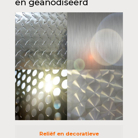
en geanodiseerd
Reliëf en decoratieve