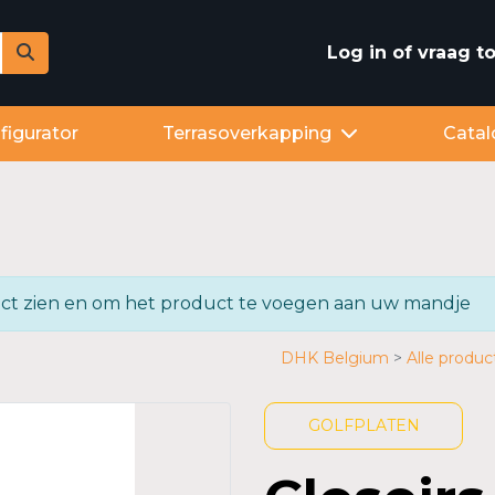
Log in of vraag 
figurator
Terrasoverkapping
Catal
oduct zien en om het product te voegen aan uw mandje
DHK Belgium
Alle produc
GOLFPLATEN