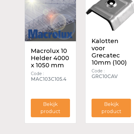
Kalotten
voor
Macrolux 10
Grecatec
Helder 4000
10mm (100)
x 1050 mm
Code :
Code :
GRC10CAV
MAC103C105.4
Bekijk
Bekijk
product
product