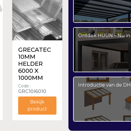
Ontdek HUUN – Nu in 
GRECATEC
10MM
HELDER
6000 X
1000MM
Introductie van de DH
Code :
GRC10I6010
Bekijk
product