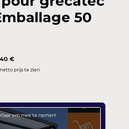
 pour grecatec
mballage 50
,40 €
etto prijs te zien
– Klaar om mee te nemen!