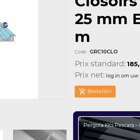
Closoirs
25 mm E
m
GRC10CLO
Code :
Prix standard:
185
Prix net:
log in om uw n
add_shopping_cart
Bestellen
Pergola Kits Pescara 