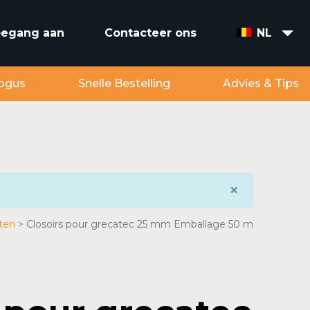
toegang aan
Contacteer ons
NL
ogus
Snelle Bestelling
Advies & Tips
×
ten
Closoirs pour grecatec 25 mm Emballage 50 m