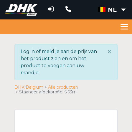
NL
×
Log in of meld je aan de prijs van
het product zien en om het
product te voegen aan uw
mandje
DHK Belgium
Alle producten
Staander afdekprofiel 5.63m