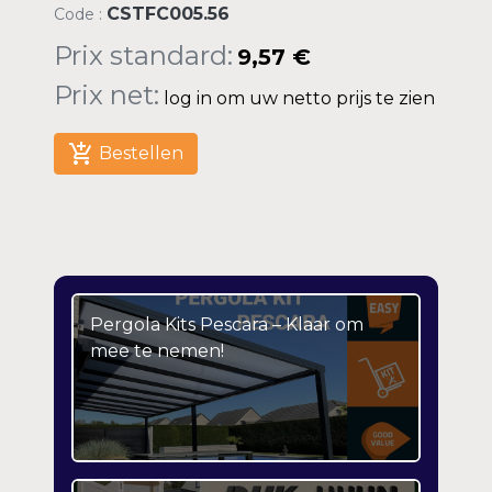
CSTFC005.56
Code :
Prix standard:
9,57 €
Prix net:
log in om uw netto prijs te zien
add_shopping_cart
Bestellen
Pergola Kits Pescara – Klaar om
mee te nemen!