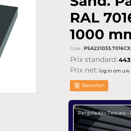
Sand. P
RAL 701
1000 m
PSA221033.7016CX
Code :
Prix standard:
443
Prix net:
log in om uw n
add_shopping_cart
Bestellen
Pergola Kits Pescara 