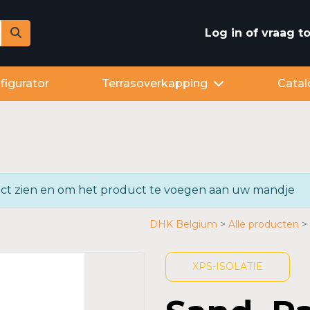
Log in of vraag 
figurator
Terrasoverkapping
Catal
oduct zien en om het product te voegen aan uw mandje
DHK Belgium
Alle producten
XPS-ISOLATIE