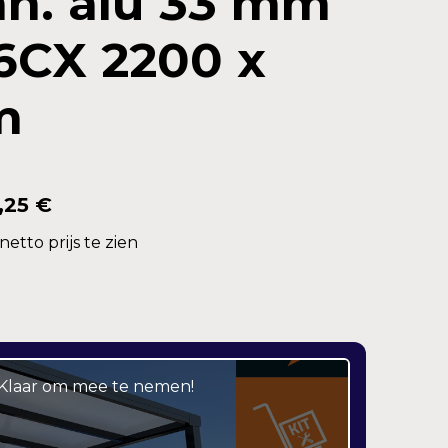
an. alu 33 mm
6CX 2200 x
m
,25 €
etto prijs te zien
– Klaar om mee te nemen!