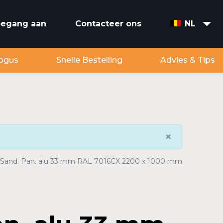
toegang aan
Contacteer ons
NL
ogus
Snelle Bestelling
Advies & Tips
×
Sand. Pan. alu 33 mm RAL 7016CX 2200 x 1000 mm