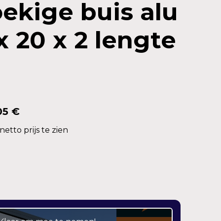
ekige buis alu
x 20 x 2 lengte
05 €
etto prijs te zien