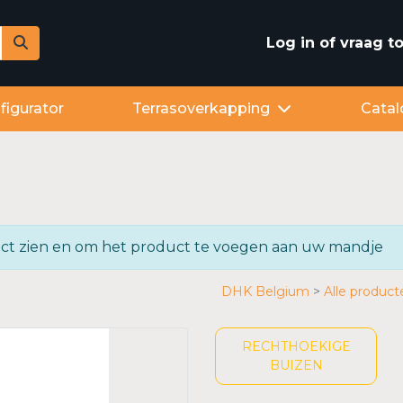
Log in of vraag 
figurator
Terrasoverkapping
Catal
oduct zien en om het product te voegen aan uw mandje
DHK Belgium
Alle product
RECHTHOEKIGE
BUIZEN