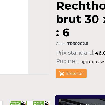
Rechtho
brut 30 
: 6
TR30202.6
Code :
Prix standard:
46,
Prix net:
log in om uw n
add_shopping_cart
Bestellen