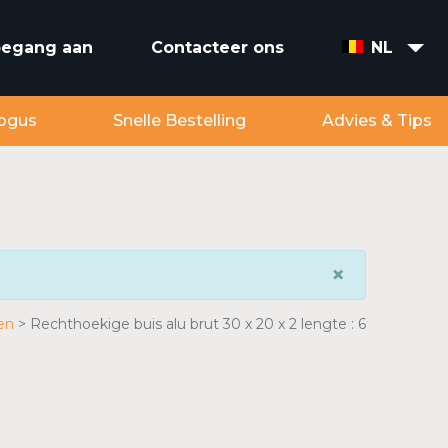
toegang aan
Contacteer ons
NL
ogus
Snelle Bestelling
Advies & Tips
×
en
Rechthoekige buis alu brut 30 x 20 x 2 lengte : 6