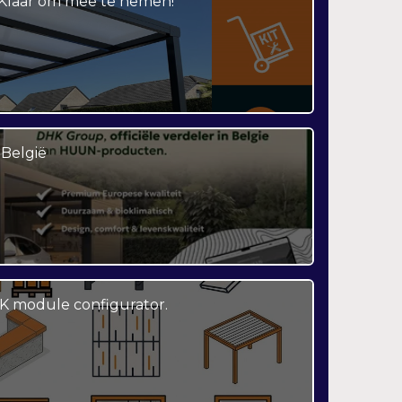
– Klaar om mee te nemen!
België
K module configurator.