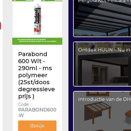
Pergola Kits Pescara 
Ontdek HUUN – Nu in 
Parabond
600 Wit -
290ml - ms
polymeer
(25st/doos
degressieve
prijs )
Introductie van de DH
Code :
PARABOND600
.W
Bekijk