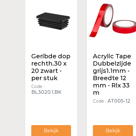
Geribde dop
Acrylic Tape
rechth.30 x
Dubbelzijde
20 zwart -
grijs1.1mm -
per stuk
Breedte 12
mm - Rlx 33
Code :
m
BL3020.1.BK
AT005-12
Code :
Bekijk
Bekijk