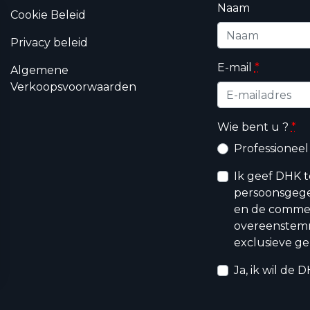
Naam
Cookie Beleid
Privacy beleid
E-mail
*
Algemene
Verkoopsvoorwaarden
Wie bent u ?
*
Professioneel
Ik geef DHK 
persoonsgege
en de commerc
overeenstem
exclusieve ge
Ja, ik wil de