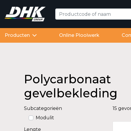
Producten
Online Plooiwerk
Con
Polycarbonaat
gevelbekleding
Subcategorieën
15 gev
Modulit
Lengte