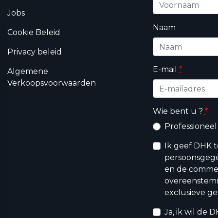
Jobs
Naam
Cookie Beleid
Privacy beleid
E-mail
*
Algemene
Verkoopsvoorwaarden
Wie bent u ?
*
Professioneel
Ik geef DHK 
persoonsgege
en de commerc
overeenstem
exclusieve ge
Ja, ik wil de