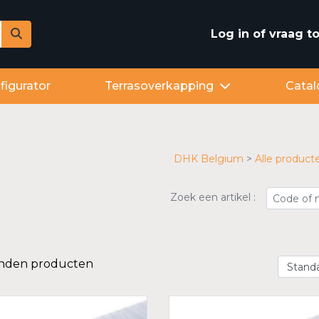
Log in of vraag 
figurator
Terrasoverkapping
Catal
DHK Belgium
Alle product
Zoek een artikel :
onden producten