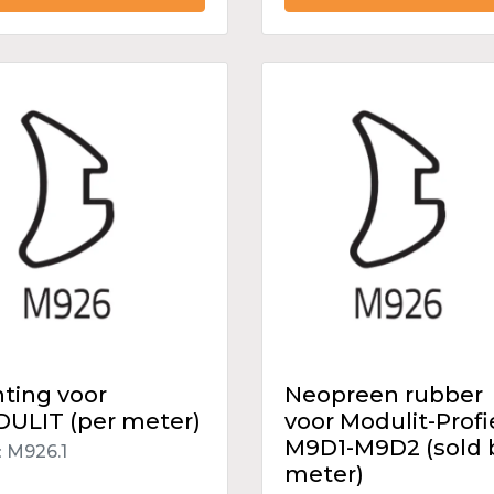
hting voor
Neopreen rubber
ULIT (per meter)
voor Modulit-Profi
M9D1-M9D2 (sold 
M926.1
:
meter)