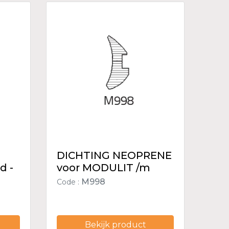
DICHTING NEOPRENE
d -
voor MODULIT /m
M998
Code :
Bekijk product