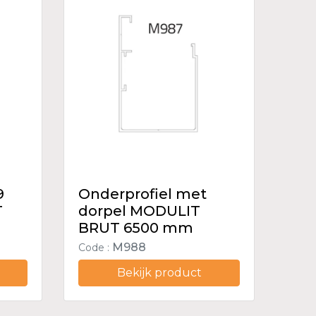
9
Onderprofiel met
T
dorpel MODULIT
BRUT 6500 mm
M988
Code :
Bekijk product