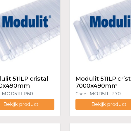
lit 511LP cristal -
Modulit 511LP crist
00x490mm
7000x490mm
MOD511LP60
MOD511LP70
:
Code :
Bekijk product
Bekijk product