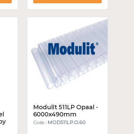
Modulit 511LP Opaal -
el
6000x490mm
by
MOD511LP.O.60
Code :