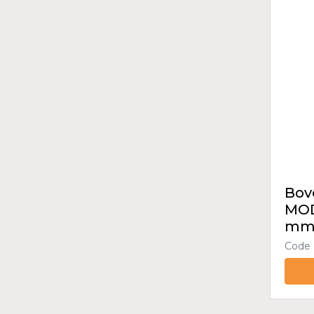
Bove
MOD
m
Code 