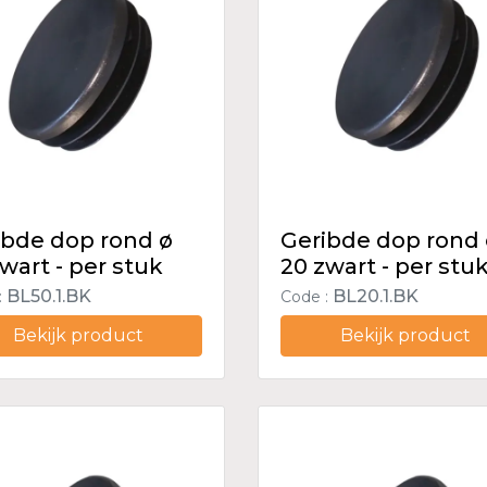
ibde dop rond ø
Geribde dop rond
wart - per stuk
20 zwart - per stu
BL50.1.BK
BL20.1.BK
:
Code :
Bekijk product
Bekijk product