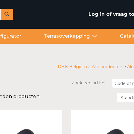
Log in of vraag 
figurator
Terrasoverkapping
Catal
DHK Belgium
Alle producten
Alu
Zoek een artikel :
onden producten