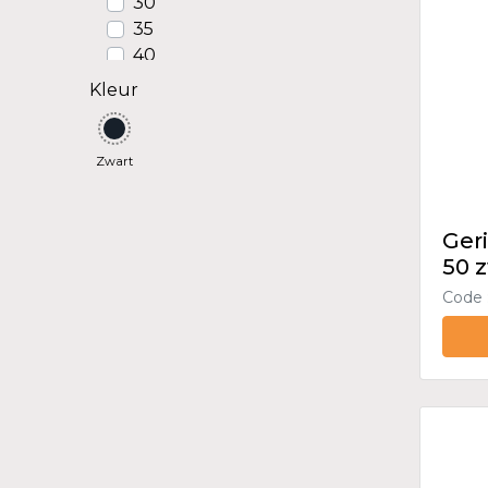
30
35
40
45
Kleur
50
65
70
Zwart
80
150
Ger
50 z
Code 