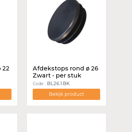
 22
Afdekstops rond ø 26
Zwart - per stuk
BL26.1.BK
Code :
Bekijk product