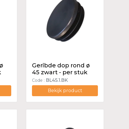
 ø
Geribde dop rond ø
k
45 zwart - per stuk
BL45.1.BK
Code :
Bekijk product