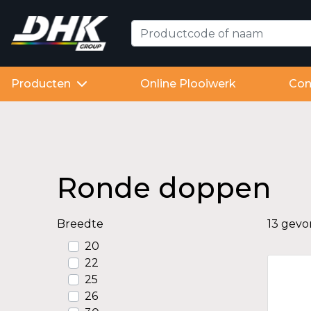
Producten
Online Plooiwerk
Con
Ronde doppen
Breedte
13 gev
20
22
25
26