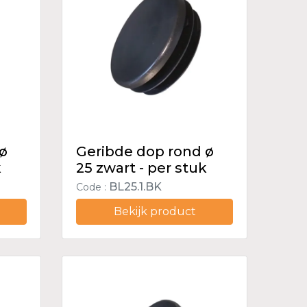
 ø
Geribde dop rond ø
k
25 zwart - per stuk
BL25.1.BK
Code :
Bekijk product