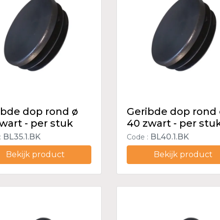
ibde dop rond ø
Geribde dop rond
wart - per stuk
40 zwart - per stu
BL35.1.BK
BL40.1.BK
:
Code :
Bekijk product
Bekijk product