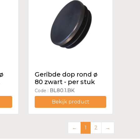
 ø
Geribde dop rond ø
k
80 zwart - per stuk
BL80.1.BK
Code :
Bekijk product
←
1
2
→