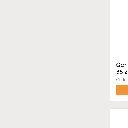
Ger
35 z
Code 