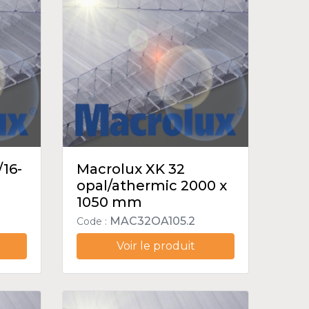
/16-
Macrolux XK 32
opal/athermic 2000 x
1050 mm
MAC32OA105.2
Code :
Voir le produit