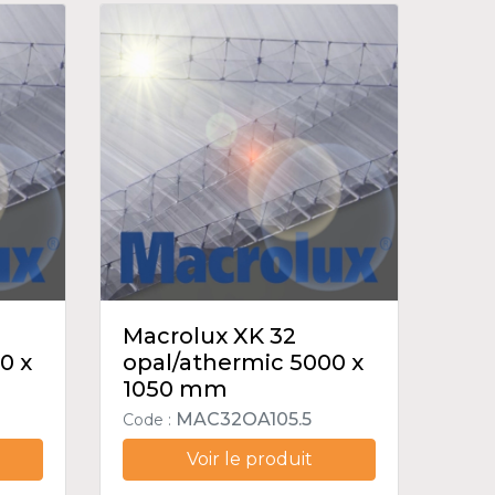
Macrolux XK 32
0 x
opal/athermic 5000 x
1050 mm
MAC32OA105.5
Code :
Voir le produit