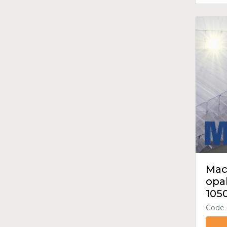
Mac
opa
105
Code 