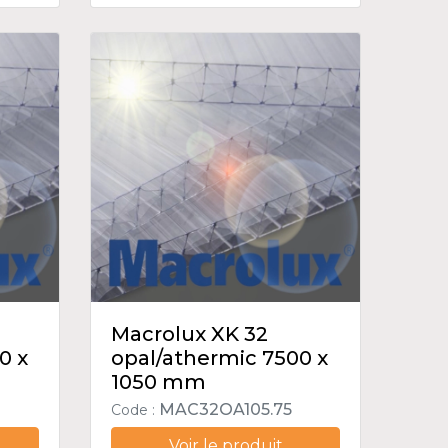
Macrolux XK 32
0 x
opal/athermic 7500 x
1050 mm
MAC32OA105.75
Code :
Voir le produit