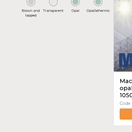
Blown and
Transparent
Opal
Opal/athermic
tapped
Mac
opa
105
Code 