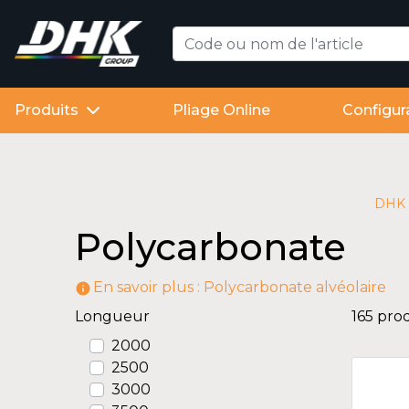
Produits
Pliage Online
Configur
DHK 
Polycarbonate
En savoir plus : Polycarbonate alvéolaire
information_outline
Longueur
165 pro
2000
2500
3000