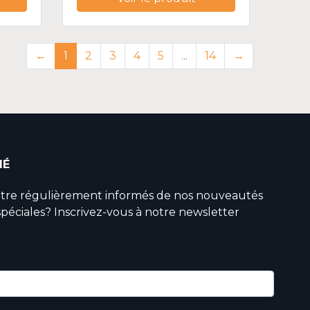
←
1
2
3
4
5
...
14
→
MÉ
être régulièrement informés de nos nouveautés
spéciales? Inscrivez-vous à notre newsletter