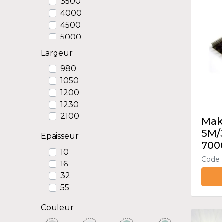
3500
4000
4500
5000
6000
Largeur
7000
980
7500
1050
1200
1230
2100
Mak
5M/
Epaisseur
700
10
Code 
16
32
55
Couleur