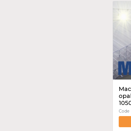
Mac
opa
105
Code 