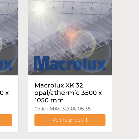
Macrolux XK 32
0 x
opal/athermic 3500 x
1050 mm
MAC32OA105.35
Code :
Voir le produit