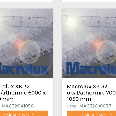
rolux XK 32
Macrolux XK 32
l/athermic 6000 x
opal/athermic 700
0 mm
1050 mm
MAC32OA105.6
MAC32OA105.7
:
Code :
Voir le produit
Voir le produit