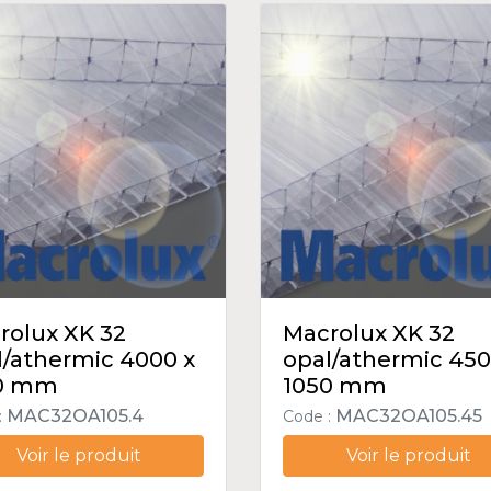
rolux XK 32
Macrolux XK 32
l/athermic 4000 x
opal/athermic 450
0 mm
1050 mm
MAC32OA105.4
MAC32OA105.45
:
Code :
Voir le produit
Voir le produit