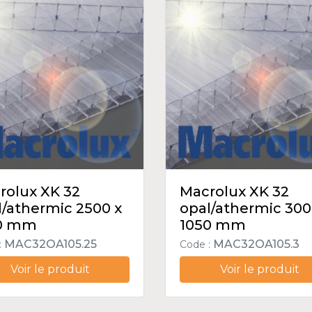
rolux XK 32
Macrolux XK 32
l/athermic 2500 x
opal/athermic 300
0 mm
1050 mm
MAC32OA105.25
MAC32OA105.3
:
Code :
Voir le produit
Voir le produit