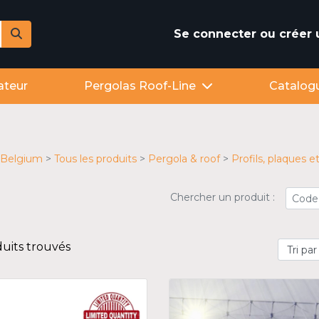
Se connecter ou créer
ateur
Pergolas Roof-Line
Catalog
Belgium
Tous les produits
Pergola & roof
Profils, plaques e
Chercher un produit :
duits trouvés