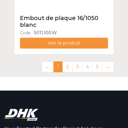
Embout de plaque 16/1050
blanc
5011.105.W
Code :
Voir le produit
←
1
2
3
4
5
→