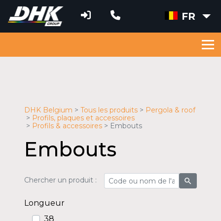
FR
DHK Belgium
Tous les produits
Pergola & roof
Profils, plaques et accessoires
Profils & accessoires
Embouts
Embouts
Chercher un produit :
search
Longueur
38