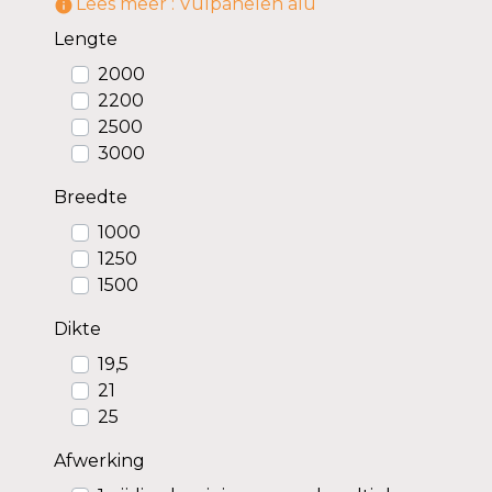
Lees meer : Vulpanelen alu
information_outline
Lengte
2000
2200
2500
3000
Breedte
1000
1250
1500
Dikte
19,5
21
25
Afwerking