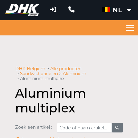
NL
DHK Belgium
Alle producten
Sandwichpanelen
Aluminium
Aluminium multiplex
Aluminium
multiplex
Zoek een artikel :
search