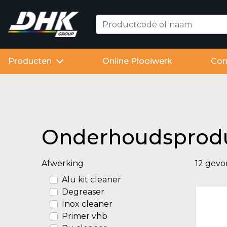
Producten
Online Plooiwerk
Con
Onderhoudsprod
Afwerking
12 gev
Alu kit cleaner
Degreaser
Inox cleaner
Primer vhb