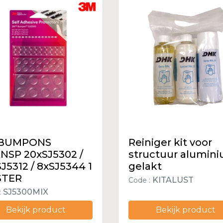
 BUMPONS
Reiniger kit voor
NSP 20xSJ5302 /
structuur alumin
J5312 / 8xSJ5344 1
gelakt
STER
KITALUST
Code :
SJ5300MIX
:
Bekijk product
Bekijk product