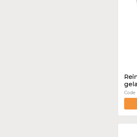
Rein
gel
Code 