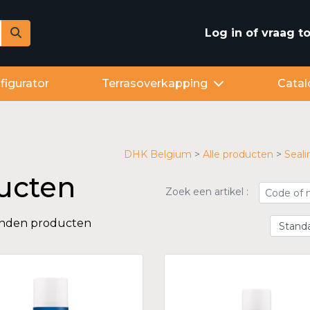
Log in of vraag 
figurator
Terrasoverkapping
Catal
DHK Belgium
Alle producten
Seali
ucten
Zoek een artikel :
onden producten