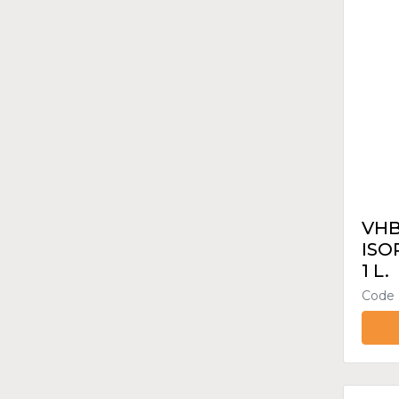
VHB
ISO
1 L.
Code 