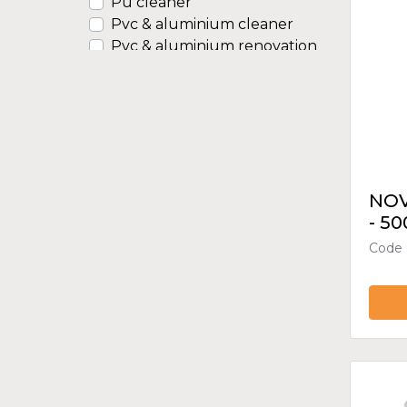
Pu cleaner
Pvc & aluminium cleaner
Pvc & aluminium renovation
Pvc cleaner kit
NOV
- 5
Code 