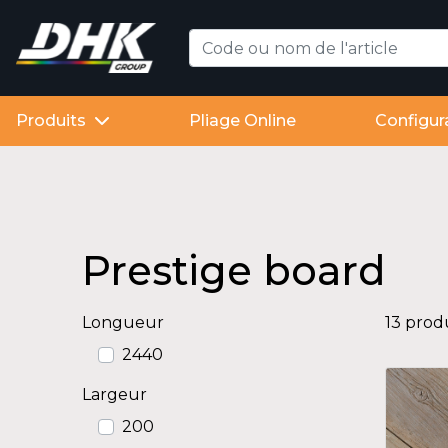
Produits
Pliage Online
Configur
Prestige board
Longueur
13 prod
2440
Largeur
200