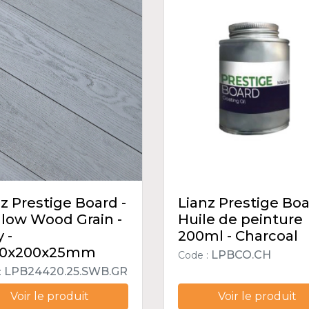
z Prestige Board -
Lianz Prestige Boa
llow Wood Grain -
Huile de peinture
 -
200ml - Charcoal
0x200x25mm
LPBCO.CH
Code :
LPB24420.25.SWB.GR
:
Voir le produit
Voir le produit