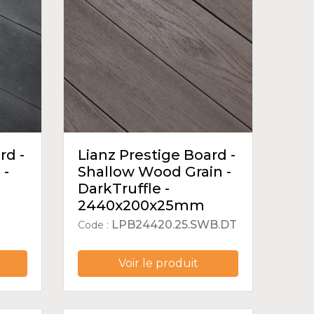
rd -
Lianz Prestige Board -
 -
Shallow Wood Grain -
DarkTruffle -
2440x200x25mm
LPB24420.25.SWB.DT
Code :
Voir le produit