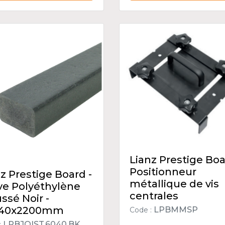
Lianz Prestige Boa
Positionneur
z Prestige Board -
métallique de vis
ive Polyéthylène
centrales
ssé Noir -
40x2200mm
LPBMMSP
Code :
LPBJOIST.6040.BK
: