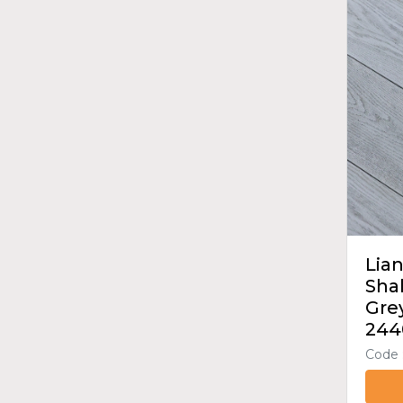
Lian
Sha
Grey
244
Code 