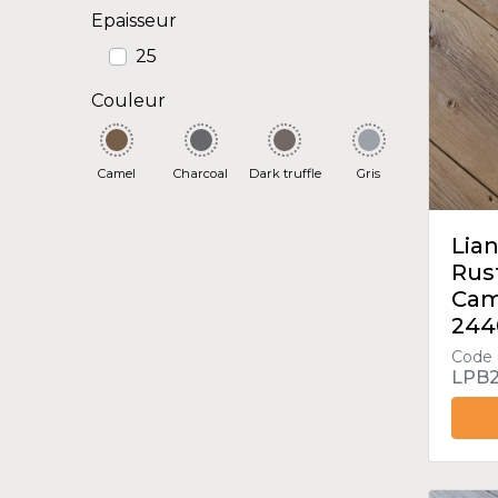
Epaisseur
25
Couleur
Camel
Charcoal
Dark truffle
Gris
Lian
Rus
Cam
244
Code 
LPB2