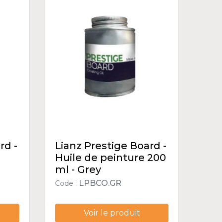
rd -
Lianz Prestige Board -
Huile de peinture 200
ml - Grey
LPBCO.GR
Code :
Voir le produit