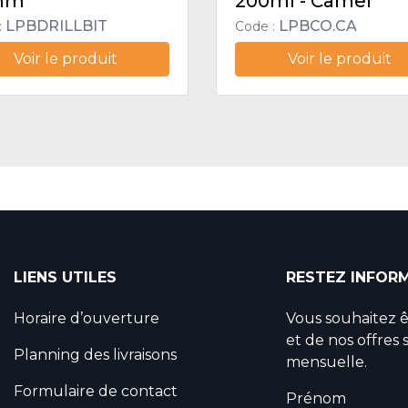
mm
200ml - Camel
LPBDRILLBIT
LPBCO.CA
:
Code :
Voir le produit
Voir le produit
LIENS UTILES
RESTEZ INFOR
Horaire d’ouverture
Vous souhaitez 
et de nos offres 
Planning des livraisons
mensuelle.
Formulaire de contact
Prénom