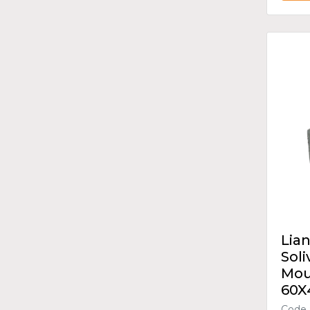
Lian
Sol
Mou
60X
Code 