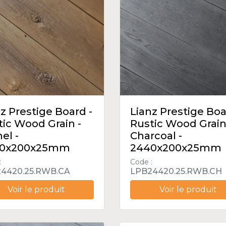
z Prestige Board -
Lianz Prestige Boa
tic Wood Grain -
Rustic Wood Grain
el -
Charcoal -
0x200x25mm
2440x200x25mm
:
Code :
4420.25.RWB.CA
LPB24420.25.RWB.CH
Voir le produit
Voir le produit