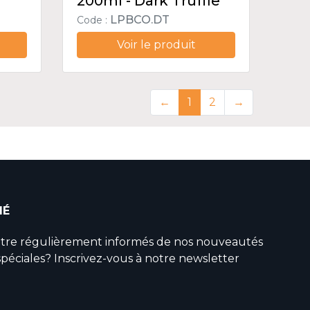
200ml - Dark Truffle
LPBCO.DT
Code :
Voir le produit
←
1
2
→
MÉ
être régulièrement informés de nos nouveautés
spéciales? Inscrivez-vous à notre newsletter