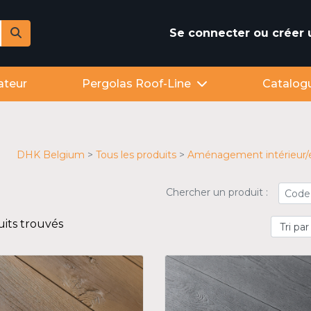
Se connecter ou créer
ateur
Pergolas Roof-Line
Catalog
DHK Belgium
Tous les produits
Aménagement intérieur/e
Chercher un produit :
uits trouvés